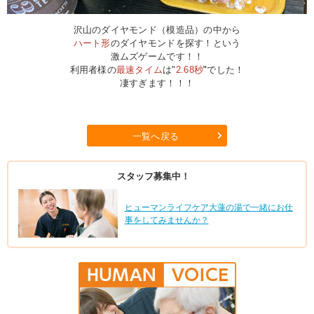
沢山のダイヤモンド（模造品）の中から
ハート形
のダイヤモンドを探す！という
激ムズゲームです！！
利用者様の
最速タイム
は"
2.68秒
"
でした！
凄すぎます！！！
一覧へ戻る
スタッフ募集中！
ヒューマンライフケア大蓮の湯で一緒にお仕
事をしてみませんか？