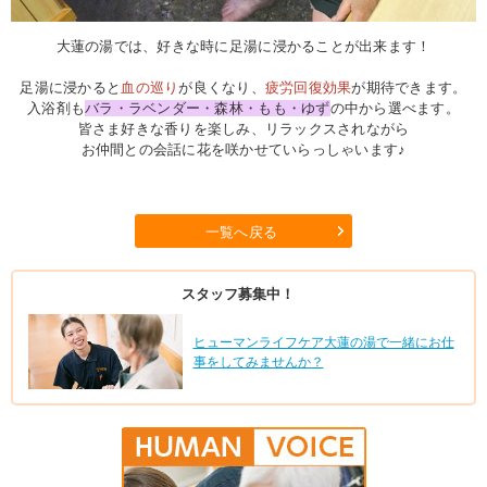
大蓮の湯では、好きな時に足湯に浸かることが出来ます！
足湯に浸かると
血の巡り
が良くなり、
疲労回復効果
が期待できます。
入浴剤も
バラ・ラベンダー・森林・もも・ゆず
の中から選べます。
皆さま好きな香りを楽しみ、リラックスされながら
お仲間との会話に花を咲かせていらっしゃいます♪
一覧へ戻る
スタッフ募集中！
ヒューマンライフケア大蓮の湯で一緒にお仕
事をしてみませんか？