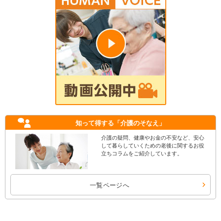
知って得する
「介護のそなえ」
介護の疑問、健康やお金の不安など、安心
して暮らしていくための老後に関するお役
立ちコラムをご紹介しています。
一覧ページへ