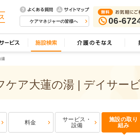
06-672
ケアマネジャーの皆様へ
の湯
ケア大蓮の湯 | デイサー
サービス・
施設の取り
料金
設備
組み