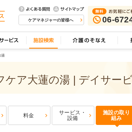
06-672
ケアマネジャーの皆様へ
の湯
ケア大蓮の湯 | デイサー
サービス・
施設の取り
料金
設備
組み