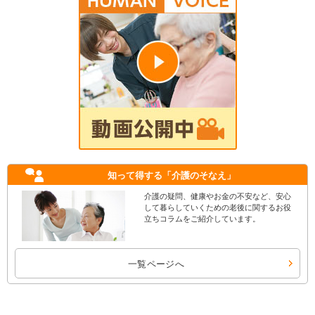
知って得する
「介護のそなえ」
介護の疑問、健康やお金の不安など、安心
して暮らしていくための老後に関するお役
立ちコラムをご紹介しています。
一覧ページへ