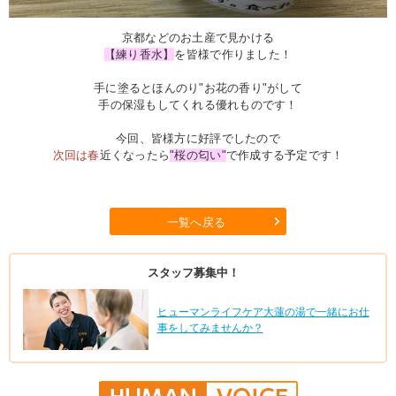
京都などのお土産で見かける
【練り香水】
を皆様で作りました！
手に塗るとほんのり"お花の香り"がして
手の保湿もしてくれる優れものです！
今回、皆様方に好評でしたので
次回は春
近くなったら
"桜の匂い"
で作成する予定です！
一覧へ戻る
スタッフ募集中！
ヒューマンライフケア大蓮の湯で一緒にお仕
事をしてみませんか？