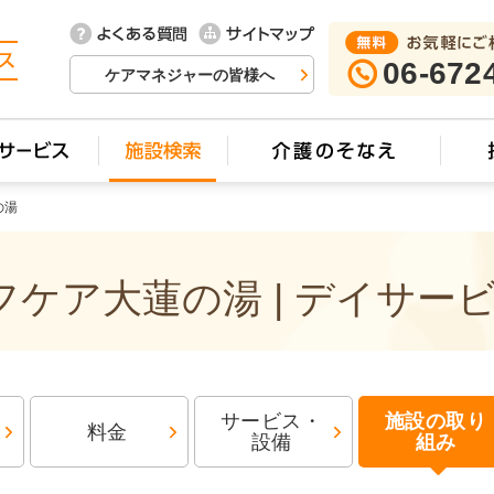
06-672
ケアマネジャーの皆様へ
の湯
ケア大蓮の湯 | デイサー
サービス・
施設の取り
料金
設備
組み