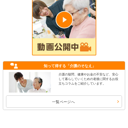
知って得する
「介護のそなえ」
介護の疑問、健康やお金の不安など、安心
して暮らしていくための老後に関するお役
立ちコラムをご紹介しています。
一覧ページへ