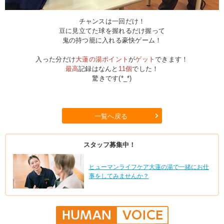
チャンスは一回だけ！
豆に見立てた球を握れるだけ握って
鬼の持つ籠に入れる豪快ゲーム！
入った分だけ
大蓮の湯ポイント
が
ゲット
できます！
最高
記録はなんと
11個
でした！
驚きです(*_*)
一覧へ戻る
スタッフ募集中！
ヒューマンライフケア大蓮の湯で一緒にお仕
事をしてみませんか？