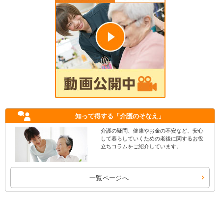
知って得する
「介護のそなえ」
介護の疑問、健康やお金の不安など、安心
して暮らしていくための老後に関するお役
立ちコラムをご紹介しています。
一覧ページへ