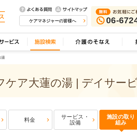
06-672
ケアマネジャーの皆様へ
の湯
ケア大蓮の湯 | デイサー
サービス・
施設の取り
料金
設備
組み