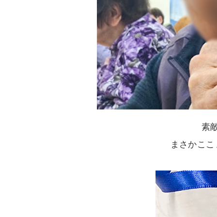
素
まさかここ