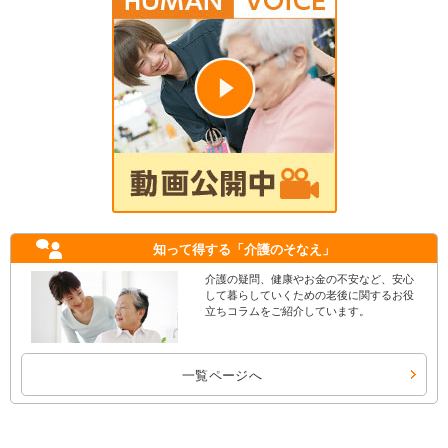
知って得する
「介護のそなえ」
介護の疑問、健康やお金の不安など、安心
して暮らしていくための老後に関するお役
立ちコラムをご紹介しています。
一覧ページへ