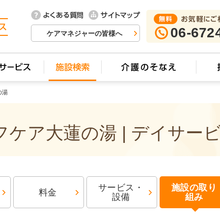
06-672
ケアマネジャーの皆様へ
の湯
ケア大蓮の湯 | デイサー
サービス・
施設の取り
料金
設備
組み