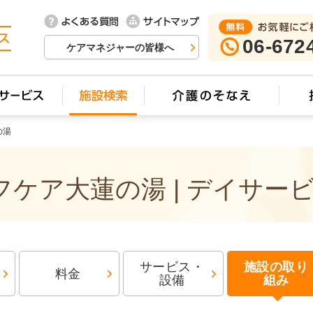
06-672
ケアマネジャーの皆様へ
の湯
ケア大蓮の湯 | デイサー
サービス・
施設の取り
料金
設備
組み