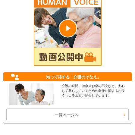
知って得する
「介護のそなえ」
介護の疑問、健康やお金の不安など、安心
して暮らしていくための老後に関するお役
立ちコラムをご紹介しています。
一覧ページへ