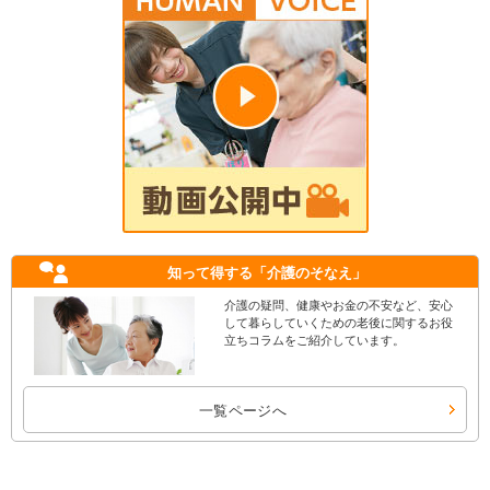
知って得する
「介護のそなえ」
介護の疑問、健康やお金の不安など、安心
して暮らしていくための老後に関するお役
立ちコラムをご紹介しています。
一覧ページへ