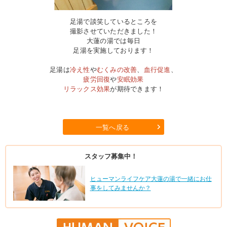
足湯で談笑しているところを
撮影させていただきました！
大蓮の湯では毎日
足湯を実施しております！
足湯は
冷え性
や
むくみの改善
、
血行促進
、
疲労回復
や
安眠効果
リラックス効果
が期待できます！
一覧へ戻る
スタッフ募集中！
ヒューマンライフケア大蓮の湯で一緒にお仕
事をしてみませんか？