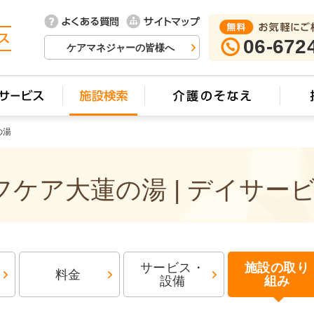
06-672
ケアマネジャーの皆様へ
の湯
ケア大蓮の湯 | デイサー
サービス・
施設の取り
料金
設備
組み