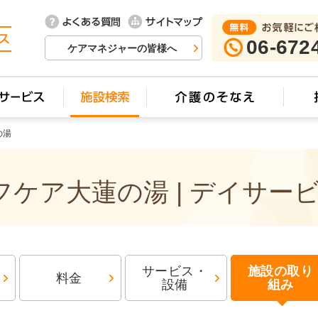
06-672
ケアマネジャーの皆様へ
の湯
ケア大蓮の湯 | デイサー
サービス・
施設の取り
料金
設備
組み