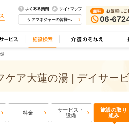
06-672
ケアマネジャーの皆様へ
の湯
ケア大蓮の湯 | デイサー
サービス・
施設の取り
料金
設備
組み