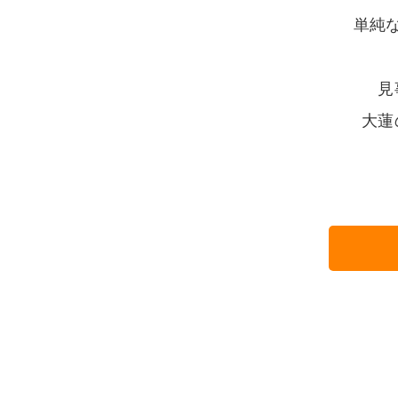
単純
見
大蓮