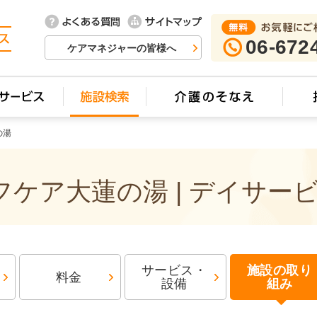
06-672
ケアマネジャーの皆様へ
の湯
ケア大蓮の湯 | デイサー
サービス・
施設の取り
料金
設備
組み