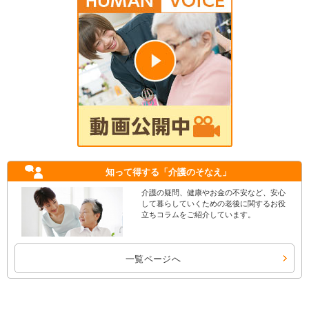
知って得する
「介護のそなえ」
介護の疑問、健康やお金の不安など、安心
して暮らしていくための老後に関するお役
立ちコラムをご紹介しています。
一覧ページへ