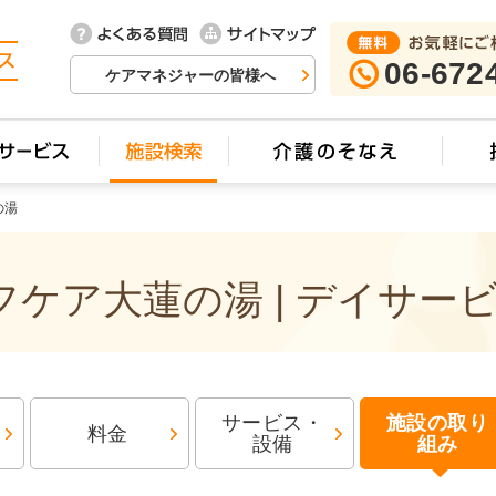
06-672
ケアマネジャーの皆様へ
の湯
ケア大蓮の湯 | デイサー
サービス・
施設の取り
料金
設備
組み