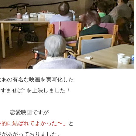
はあの有名な映画を実写化した
をすませば" を上映しました！
恋愛映画ですが
終的に結ばれてよかった〜」
と
声があがっておりました。