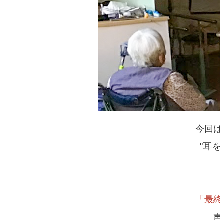
今回
"耳
「最