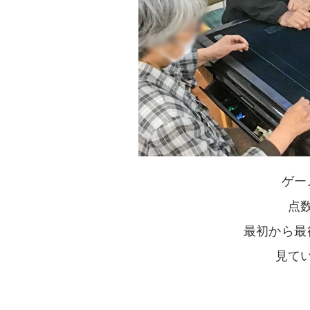
ゲー
点
最初から最
見て