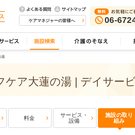
06-672
ケアマネジャーの皆様へ
の湯
ケア大蓮の湯 | デイサー
サービス・
施設の取り
料金
設備
組み