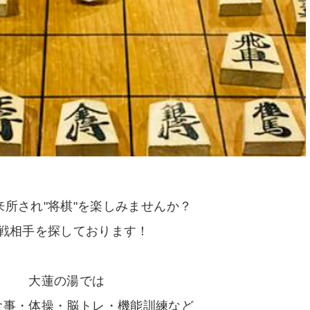
来所され"将棋"を楽しみませんか？
戦相手を探しております！
大蓮の湯では
食事・体操・脳トレ・機能訓練など