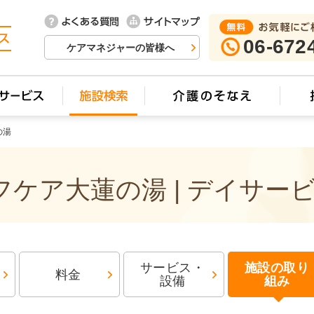
06-672
ケアマネジャーの皆様へ
の湯
ケア大蓮の湯 | デイサー
サービス・
施設の取り
料金
設備
組み