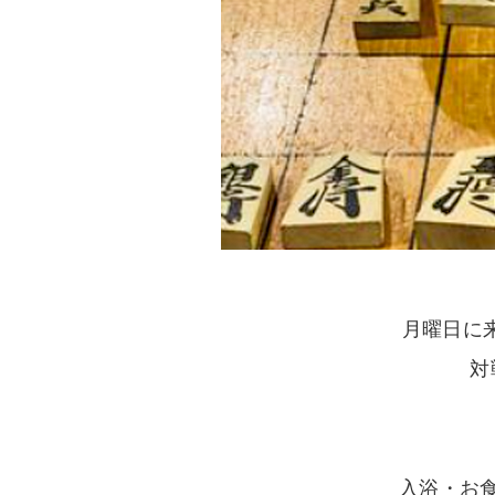
月曜日に
対
入浴・お