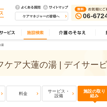
06-672
ケアマネジャーの皆様へ
の湯
ケア大蓮の湯 | デイサー
サービス・
施設の取り
料金
設備
組み