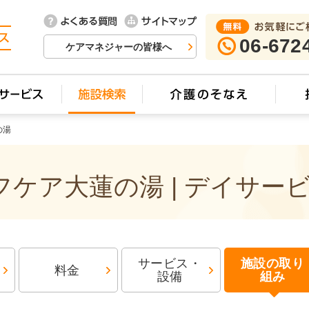
06-672
ケアマネジャーの皆様へ
の湯
ケア大蓮の湯 | デイサー
サービス・
施設の取り
料金
設備
組み