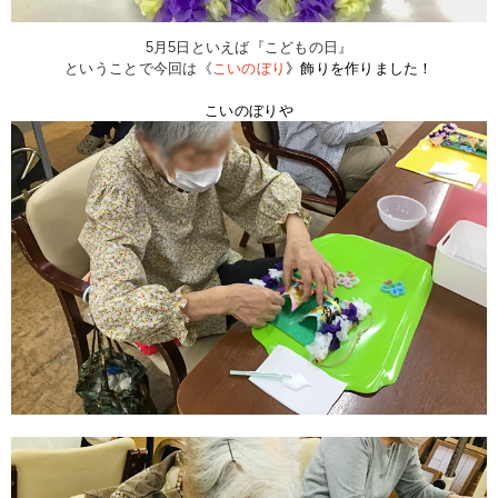
5月5日といえば『こどもの日』
ということで今回は《
こいのぼり
》飾りを作りました！
こいのぼりや