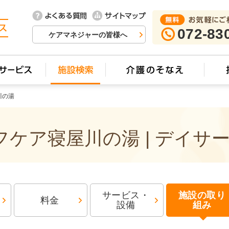
072-83
ケアマネジャーの皆様へ
川の湯
ケア寝屋川の湯 | デイサ
サービス・
施設の取り
料金
設備
組み