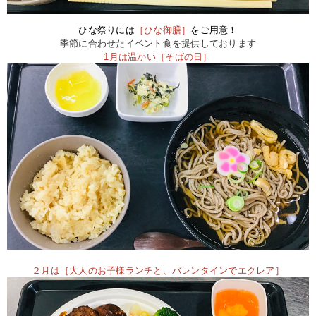
ひな祭りには
［ひな御膳
］
をご用意！
季節に合わせたイベント食を提供しております
1月は温かい［そばの日］
２月は［大人のお子様ランチと、バレンタインでエクレア］