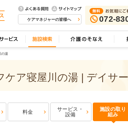
072-83
ケアマネジャーの皆様へ
川の湯
ケア寝屋川の湯 | デイサ
サービス・
施設の取り
料金
設備
組み