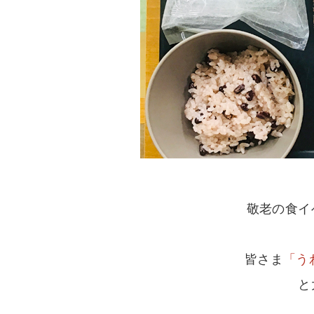
敬老の食イ
皆さま
「う
と