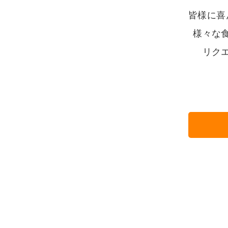
皆様に喜
様々な
リク