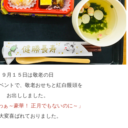
９月１５日は敬老の日
ベントで、敬老おせちと紅白饅頭を
お出ししました。
わぁ～豪華！ 正月でもないのに～」
大変喜ばれておりました。