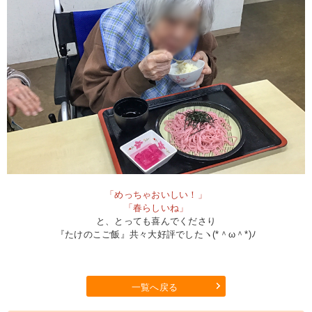
「めっちゃおいしい！」
「春らしいね」
と、とっても喜んでくださり
『たけのこご飯』共々大好評でしたヽ(*＾ω＾*)ﾉ
一覧へ戻る