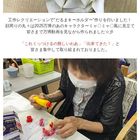
工作レクリエーションで"だるまキーホルダー"作りを行いました！
顔周りの丸々は2025万博のあのキャラクターミャ〇ミャ〇風に見立て
皆さまで万博動画を見ながら作られました☆彡
「これくっつけるの難しいわあ」「出来てきた！」
と
皆さま集中して取り組まれておりました。