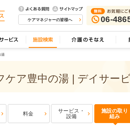
06-486
ケアマネジャーの皆様へ
の湯
ケア豊中の湯 | デイサー
サービス・
施設の取り
料金
設備
組み