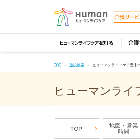
(function(i,s,o,g,r,a,m){i['GoogleAnalyticsObject']=r;i[r]=i[r]||function(){ (i[r].q=i[r].q||[]).pu
analytics.com/analytics.js','ga'); ga('create', 'UA-74448429-1', 'auto'); ga('send', 'pageview'); ga(
TOP
施設検索
ヒューマンライフケア豊中
ヒューマンライフ
地図・営業
TOP
時間