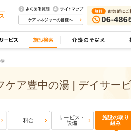
sh(arguments)},i[r].l=1*new Date();a=s.createElement(o), m=s.getElementsByTagName(o)[0];a.async=1;a.
'create', 'UA-74448429-10', 'auto', {'name': 'newTracker'}); ga('newTracker.send', 'pageview');
06-486
ケアマネジャーの皆様へ
の湯
ケア豊中の湯 | デイサー
サービス・
施設の取り
料金
設備
組み