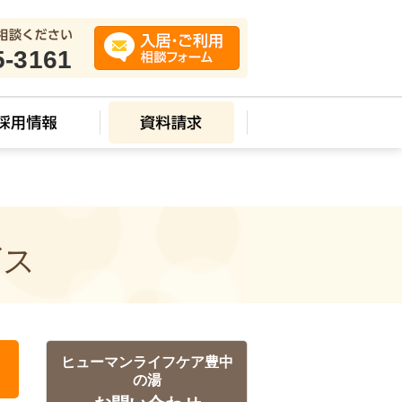
src=g;m.parentNode.insertBefore(a,m) })(window,document,'script','//www.google-
5-3161
ビス
ヒューマンライフケア豊中
の湯