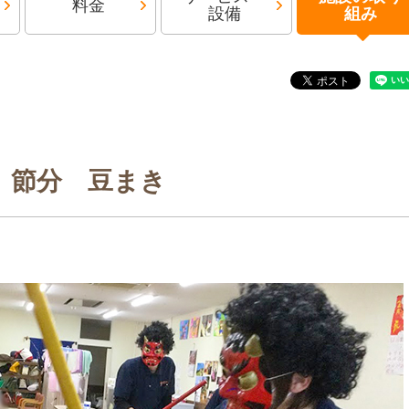
料金
設備
組み
節分 豆まき