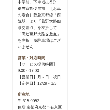
中学前」下車 徒歩5分
※右京郵便局前 ［お車
の場合］阪急京都線「西
院駅」より「葛野大路四
条交差点」を左折して
「高辻葛野大路交差点」
を左折 ※駐車場はござ
いません
営業・対応時間
【サービス提供時間】
9:00～17:00
【営業日】月～日・祝日
【定休日】12/29～1/3
所在地
〒 615-0052
住所 京都府京都市右京区