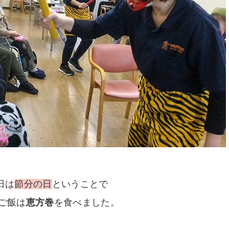
日は
節分の日
ということで
ご飯は
恵方巻
を食べました。