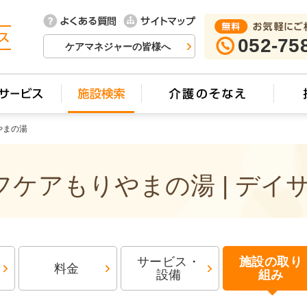
052-75
ケアマネジャーの皆様へ
やまの湯
ケアもりやまの湯 | デイ
サービス・
施設の取り
料金
設備
組み