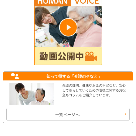
知って得する
「介護のそなえ」
介護の疑問、健康やお金の不安など、安心
して暮らしていくための老後に関するお役
立ちコラムをご紹介しています。
一覧ページへ