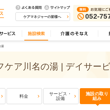
052-75
ケアマネジャーの皆様へ
の湯
ケア川名の湯 | デイサー
サービス・
施設の取り
料金
設備
組み