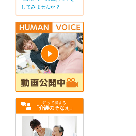
してみませんか？
知って得する
「介護のそなえ」