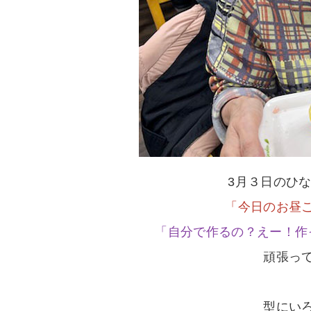
3月３日のひ
「今日のお昼
「自分で作るの？えー！作
頑張っ
型にい