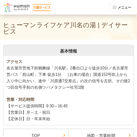
メニュー
ヒューマンライフケア川名の湯 | デイサー
ビス
基本情報
アクセス
名古屋市営地下鉄鶴舞線「川名駅」2番出口より徒歩10分／名古屋市
営バス「前山町」下車 徒歩1分 ［お車の場合］国道153号吹上から
入り中に向かい、途中「川原通7交差点」の次の信号を左折。その後2
つ目信号手前の右側ツバメタクシー社宅1階
営業・対応時間
【サービス提供時間】9:30～16:45
【営業日】月～土・祝日
【定休日】日・年末年始
TOP
地図・営業時間