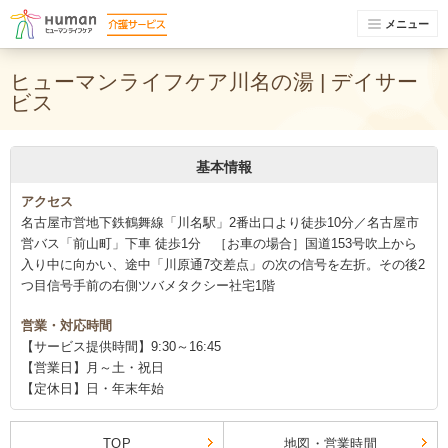
メニュー
ヒューマンライフケア川名の湯 | デイサー
ビス
基本情報
アクセス
名古屋市営地下鉄鶴舞線「川名駅」2番出口より徒歩10分／名古屋市
営バス「前山町」下車 徒歩1分 ［お車の場合］国道153号吹上から
入り中に向かい、途中「川原通7交差点」の次の信号を左折。その後2
つ目信号手前の右側ツバメタクシー社宅1階
営業・対応時間
【サービス提供時間】9:30～16:45
【営業日】月～土・祝日
【定休日】日・年末年始
TOP
地図・営業時間