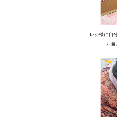
レジ機に自
お自