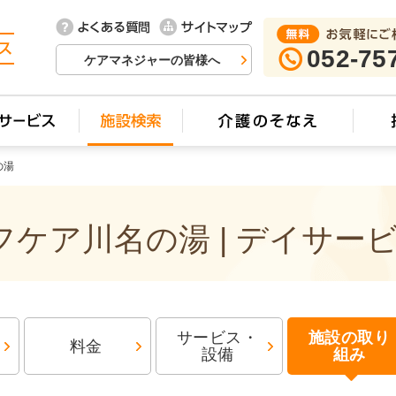
052-75
ケアマネジャーの皆様へ
の湯
ケア川名の湯 | デイサー
サービス・
施設の取り
料金
設備
組み