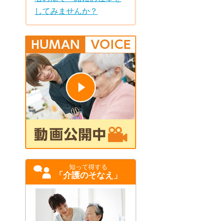
してみませんか？
知って得する
「介護のそなえ」