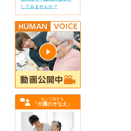
してみませんか？
知って得する
「介護のそなえ」