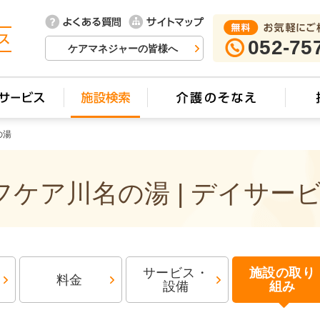
052-75
ケアマネジャーの皆様へ
の湯
ケア川名の湯 | デイサー
サービス・
施設の取り
料金
設備
組み