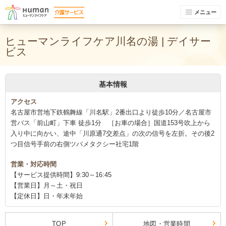
メニュー
ヒューマンライフケア川名の湯 | デイサー
ビス
基本情報
アクセス
名古屋市営地下鉄鶴舞線「川名駅」2番出口より徒歩10分／名古屋市
営バス「前山町」下車 徒歩1分 ［お車の場合］国道153号吹上から
入り中に向かい、途中「川原通7交差点」の次の信号を左折。その後2
つ目信号手前の右側ツバメタクシー社宅1階
営業・対応時間
【サービス提供時間】9:30～16:45
【営業日】月～土・祝日
【定休日】日・年末年始
TOP
地図・営業時間