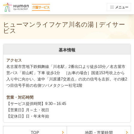
メニュー
ヒューマンライフケア川名の湯 | デイサー
ビス
基本情報
アクセス
名古屋市営地下鉄鶴舞線「川名駅」2番出口より徒歩10分／名古屋市
営バス「前山町」下車 徒歩1分 ［お車の場合］国道153号吹上から
入り中に向かい、途中「川原通7交差点」の次の信号を左折。その後2
つ目信号手前の右側ツバメタクシー社宅1階
営業・対応時間
【サービス提供時間】9:30～16:45
【営業日】月～土・祝日
【定休日】日・年末年始
TOP
地図・営業時間