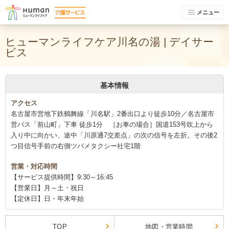
メニュー
ヒューマンライフケア川名の湯 | デイサー
ビス
基本情報
アクセス
名古屋市営地下鉄鶴舞線「川名駅」2番出口より徒歩10分／名古屋市
営バス「前山町」下車 徒歩1分 ［お車の場合］国道153号吹上から
入り中に向かい、途中「川原通7交差点」の次の信号を左折。その後2
つ目信号手前の右側ツバメタクシー社宅1階
営業・対応時間
【サービス提供時間】9:30～16:45
【営業日】月～土・祝日
【定休日】日・年末年始
TOP
地図・営業時間