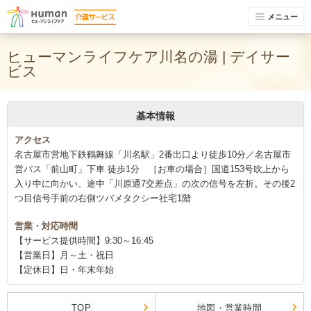
メニュー
ヒューマンライフケア川名の湯 | デイサー
ビス
基本情報
アクセス
名古屋市営地下鉄鶴舞線「川名駅」2番出口より徒歩10分／名古屋市
営バス「前山町」下車 徒歩1分 ［お車の場合］国道153号吹上から
入り中に向かい、途中「川原通7交差点」の次の信号を左折。その後2
つ目信号手前の右側ツバメタクシー社宅1階
営業・対応時間
【サービス提供時間】9:30～16:45
【営業日】月～土・祝日
【定休日】日・年末年始
TOP
地図・営業時間