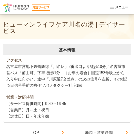
メニュー
ヒューマンライフケア川名の湯 | デイサー
ビス
基本情報
アクセス
名古屋市営地下鉄鶴舞線「川名駅」2番出口より徒歩10分／名古屋市
営バス「前山町」下車 徒歩1分 ［お車の場合］国道153号吹上から
入り中に向かい、途中「川原通7交差点」の次の信号を左折。その後2
つ目信号手前の右側ツバメタクシー社宅1階
営業・対応時間
【サービス提供時間】9:30～16:45
【営業日】月～土・祝日
【定休日】日・年末年始
TOP
地図・営業時間