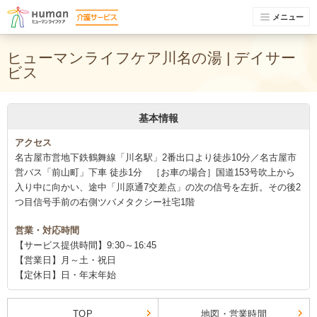
メニュー
ヒューマンライフケア川名の湯 | デイサー
ビス
基本情報
アクセス
名古屋市営地下鉄鶴舞線「川名駅」2番出口より徒歩10分／名古屋市
営バス「前山町」下車 徒歩1分 ［お車の場合］国道153号吹上から
入り中に向かい、途中「川原通7交差点」の次の信号を左折。その後2
つ目信号手前の右側ツバメタクシー社宅1階
営業・対応時間
【サービス提供時間】9:30～16:45
【営業日】月～土・祝日
【定休日】日・年末年始
TOP
地図・営業時間