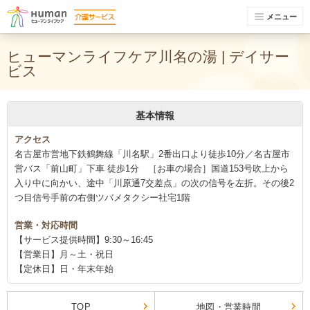
メニュー
ヒューマンライフケア川名の湯 | デイサー
ビス
基本情報
アクセス
名古屋市営地下鉄鶴舞線「川名駅」2番出口より徒歩10分／名古屋市
営バス「前山町」下車 徒歩1分 ［お車の場合］国道153号吹上から
入り中に向かい、途中「川原通7交差点」の次の信号を左折。その後2
つ目信号手前の右側ツバメタクシー社宅1階
営業・対応時間
【サービス提供時間】9:30～16:45
【営業日】月～土・祝日
【定休日】日・年末年始
TOP
地図・営業時間