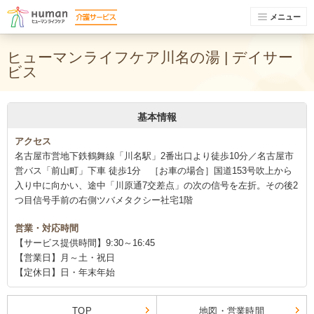
メニュー
ヒューマンライフケア川名の湯 | デイサー
ビス
基本情報
アクセス
名古屋市営地下鉄鶴舞線「川名駅」2番出口より徒歩10分／名古屋市
営バス「前山町」下車 徒歩1分 ［お車の場合］国道153号吹上から
入り中に向かい、途中「川原通7交差点」の次の信号を左折。その後2
つ目信号手前の右側ツバメタクシー社宅1階
営業・対応時間
【サービス提供時間】9:30～16:45
【営業日】月～土・祝日
【定休日】日・年末年始
TOP
地図・営業時間