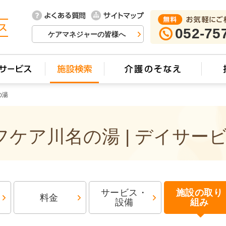
052-75
ケアマネジャーの皆様へ
の湯
ケア川名の湯 | デイサー
サービス・
施設の取り
料金
設備
組み