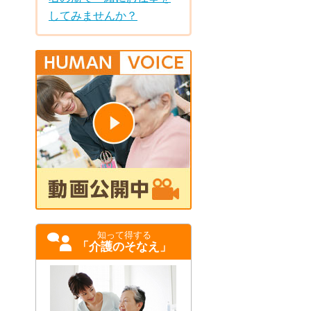
してみませんか？
知って得する
「介護のそなえ」